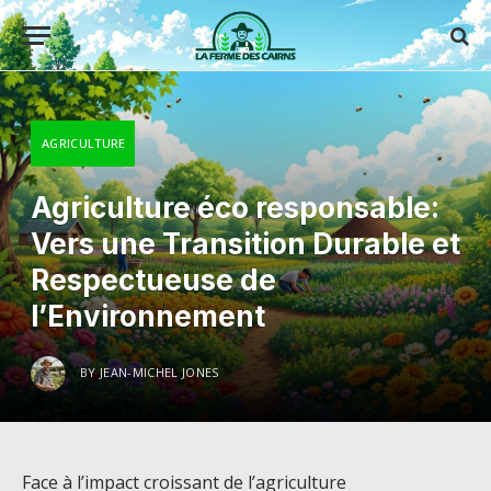
AGRICULTURE
Agriculture éco responsable:
Vers une Transition Durable et
Respectueuse de
l’Environnement
BY
JEAN-MICHEL JONES
Face à l’impact croissant de l’agriculture