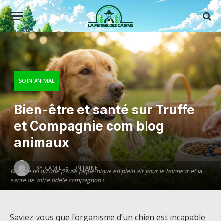
SOIN ANIMAL
Bien-être et santé sur Truffe
et Compagnie com blog
animaux
BY
CAMILLE FONTAINE
Rien de tel qu'une pause pique-nique en plein air pour le bonheur et la
santé de votre fidèle compagnon !
Saviez-vous que l’organisme d’un chien est incapable