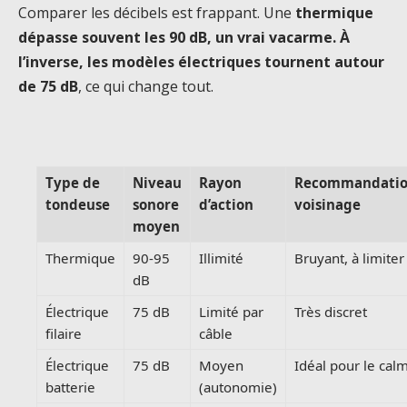
Comparer les décibels est frappant. Une
thermique
dépasse souvent les 90 dB, un vrai vacarme. À
l’inverse, les modèles électriques tournent autour
de 75 dB
, ce qui change tout.
Type de
Niveau
Rayon
Recommandati
tondeuse
sonore
d’action
voisinage
moyen
Thermique
90-95
Illimité
Bruyant, à limiter
dB
Électrique
75 dB
Limité par
Très discret
filaire
câble
Électrique
75 dB
Moyen
Idéal pour le cal
batterie
(autonomie)