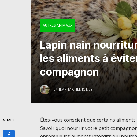
AUTRES ANIMAUX
Lapin nain nourritu
les aliments à évite
compagnon
BY
JEAN-MICHEL JONES
Êtes-vous conscient que certains aliments
SHARE
Savoir quoi nourrir votre petit compagnon
ensemble les aliments interdits qui pourra