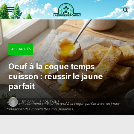
ACTUALITÉS
Oeuf à la coque temps
cuisson : réussir le jaune
parfait
BY
CAMILLE FONTAINE
Découvrez comment réussir un œuf à la coque parfait avec un jaune
fondant et des mouillettes croustillantes.