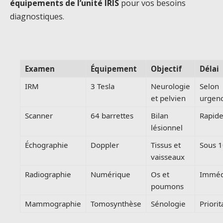
équipements de l’unité IRIS
pour vos besoins
diagnostiques.
Examen
Équipement
Objectif
Délai
IRM
3 Tesla
Neurologie
Selon
et pelvien
urgen
Scanner
64 barrettes
Bilan
Rapid
lésionnel
Échographie
Doppler
Tissus et
Sous 1
vaisseaux
Radiographie
Numérique
Os et
Imméd
poumons
Mammographie
Tomosynthèse
Sénologie
Priorit