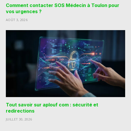
Comment contacter SOS Médecin à Toulon pour
vos urgences ?
AOÛT 3, 2026
Tout savoir sur aplouf com : sécurité et
redirections
JUILLET 30, 2026