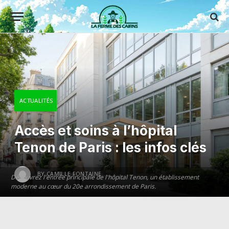
ACTUALITÉS
Accès et soins à l’hôpital
Tenon de Paris : les infos clés
BY
CAMILLE FONTAINE
Découvrez l'entrée principale de l'hôpital Tenon, un établissement
moderne au cœur du 20e arrondissement de Paris.